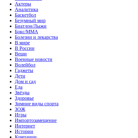
Актеры
Аналитика
Баскетбол
Безумный мир
Биатлон/Лыжи
Бокс/MMA
Болезни и лекарства
В мире
В России
Вещи
Военные новости
Волейбол
Гаджеты
Дети
Дом и сад
Еда
Звёзды
Здоровье
Зимние виды спорта
ЗОЖ
Игры
Импортозамещение
Интернет
Истории
Компании