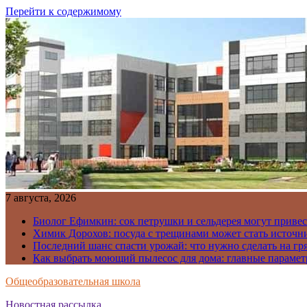
Перейти к содержимому
7 августа, 2026
Биолог Ефимкин: сок петрушки и сельдерея могут приве
Химик Дорохов: посуда с трещинами может стать источн
Последний шанс спасти урожай: что нужно сделать на гря
Как выбрать моющий пылесос для дома: главные парамет
Общеобразовательная школа
Новостная рассылка