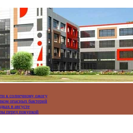
сти к солнечному ожогу
иком опасных бактерий
дках в августе
ры перед покупкой