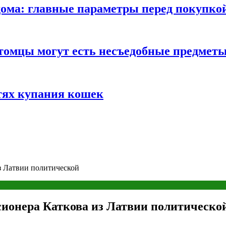
ома: главные параметры перед покупко
томцы могут есть несъедобные предмет
тях купания кошек
з Латвии политической
сионера Каткова из Латвии политическо