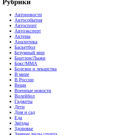
Рубрики
Автоновости
Автособытия
Автоспорт
Автоэксперт
Актеры
Аналитика
Баскетбол
Безумный мир
Биатлон/Лыжи
Бокс/MMA
Болезни и лекарства
В мире
В России
Вещи
Военные новости
Волейбол
Гаджеты
Дети
Дом и сад
Еда
Звёзды
Здоровье
Зимние виды спорта