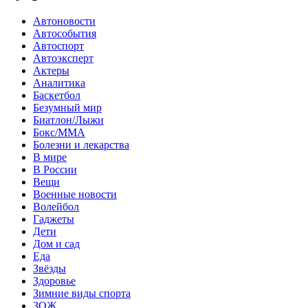
Автоновости
Автособытия
Автоспорт
Автоэксперт
Актеры
Аналитика
Баскетбол
Безумный мир
Биатлон/Лыжи
Бокс/MMA
Болезни и лекарства
В мире
В России
Вещи
Военные новости
Волейбол
Гаджеты
Дети
Дом и сад
Еда
Звёзды
Здоровье
Зимние виды спорта
ЗОЖ