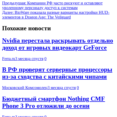
Предыдущая:
Компании РФ часто рискуют и оставляют
уволенному персоналу доступ к системам
Далее:
BioWare показала разные варианты настройки HUD-
элементов в Dragon Age: The Veilguard
Похожие новости
Nvidia перестала раскрывать отдельно
доход от игровых видеокарт GeForce
Ferra.ru
3 месяца спустя
0
В РФ проверят серверные процессоры
из-за сходства с китайскими чипами
Московский Комсомолец
3 месяца спустя
0
Бюджетный смартфон Nothing CMF
Phone 3 Pro отложили до осени
Ferra.ru
3 месяца спустя
0