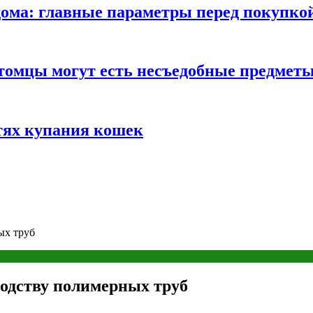
ома: главные параметры перед покупко
томцы могут есть несъедобные предмет
тях купания кошек
ых труб
водству полимерных труб