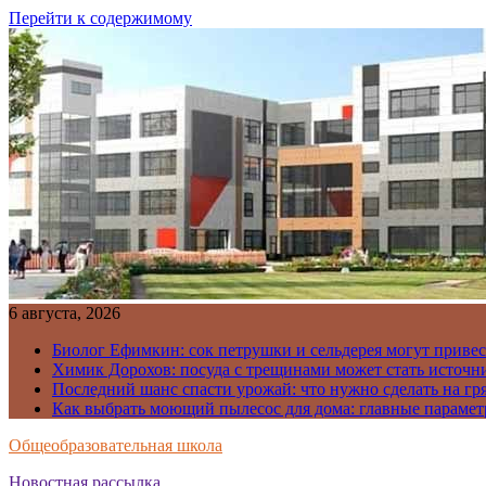
Перейти к содержимому
6 августа, 2026
Биолог Ефимкин: сок петрушки и сельдерея могут приве
Химик Дорохов: посуда с трещинами может стать источн
Последний шанс спасти урожай: что нужно сделать на гря
Как выбрать моющий пылесос для дома: главные парамет
Общеобразовательная школа
Новостная рассылка