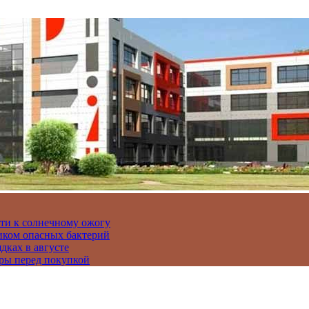
сти к солнечному ожогу
иком опасных бактерий
дках в августе
ры перед покупкой