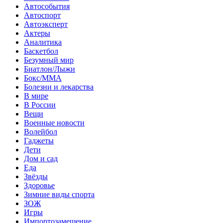
Автособытия
Автоспорт
Автоэксперт
Актеры
Аналитика
Баскетбол
Безумный мир
Биатлон/Лыжи
Бокс/MMA
Болезни и лекарства
В мире
В России
Вещи
Военные новости
Волейбол
Гаджеты
Дети
Дом и сад
Еда
Звёзды
Здоровье
Зимние виды спорта
ЗОЖ
Игры
Импортозамещение