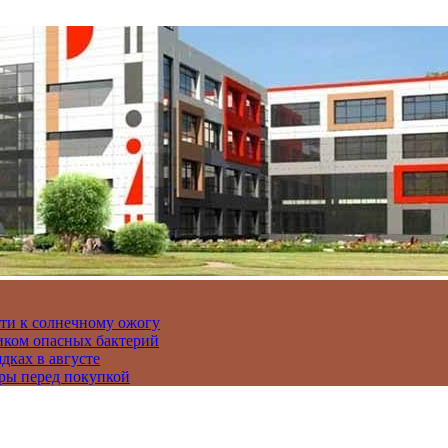
сти к солнечному ожогу
иком опасных бактерий
дках в августе
ры перед покупкой