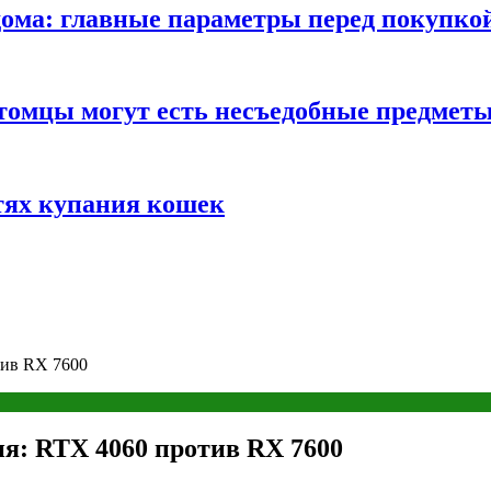
ома: главные параметры перед покупко
томцы могут есть несъедобные предмет
тях купания кошек
тив RX 7600
ня: RTX 4060 против RX 7600