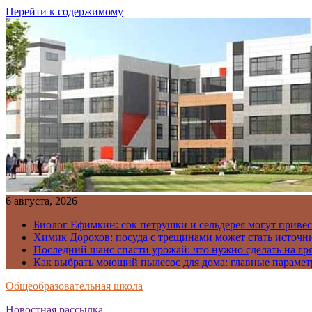
Перейти к содержимому
6 августа, 2026
Биолог Ефимкин: сок петрушки и сельдерея могут приве
Химик Дорохов: посуда с трещинами может стать источн
Последний шанс спасти урожай: что нужно сделать на гря
Как выбрать моющий пылесос для дома: главные парамет
Общеобразовательная школа
Новостная рассылка