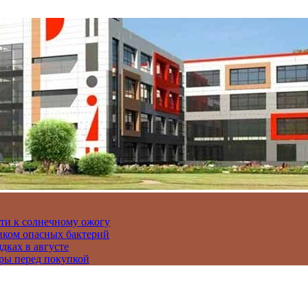
сти к солнечному ожогу
иком опасных бактерий
дках в августе
ры перед покупкой