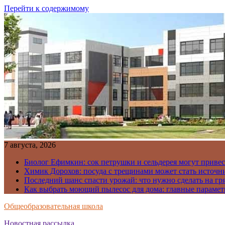
Перейти к содержимому
7 августа, 2026
Биолог Ефимкин: сок петрушки и сельдерея могут приве
Химик Дорохов: посуда с трещинами может стать источн
Последний шанс спасти урожай: что нужно сделать на гря
Как выбрать моющий пылесос для дома: главные парамет
Общеобразовательная школа
Новостная рассылка