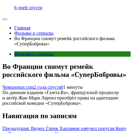
6 дней спустя
Главная
Фильмы и сериалы
Во Франции снимут ремейк российского фильма
«СуперБобровы»
Фильмы и сериалы
Во Франции снимут ремейк
российского фильма «СуперБобровы»
Чемпионат.com
2 года спустя
0
1 минуты
По данным издания «Газета.Ru», французский продюсер
и актёр Жан-Мари Ларонз приобрёл права на адаптацию
российской комедии «СуперБобровы».
Навигация по записям
Предыдущая:
Видео: Гарик Харламов озвучил попугая Кешу