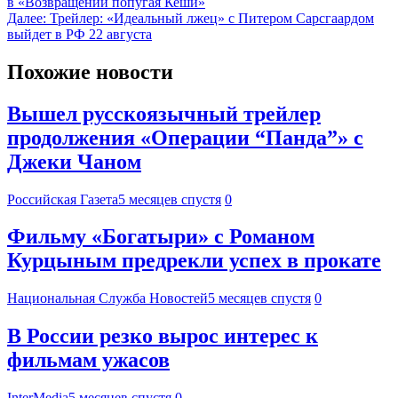
в «Возвращении попугая Кеши»
Далее:
Трейлер: «Идеальный лжец» с Питером Сарсгаардом
выйдет в РФ 22 августа
Похожие новости
Вышел русскоязычный трейлер
продолжения «Операции “Панда”» с
Джеки Чаном
Российская Газета
5 месяцев спустя
0
Фильму «Богатыри» с Романом
Курцыным предрекли успех в прокате
Национальная Служба Новостей
5 месяцев спустя
0
В России резко вырос интерес к
фильмам ужасов
InterMedia
5 месяцев спустя
0