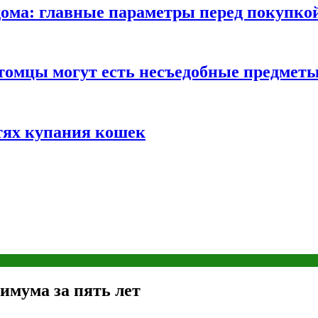
ома: главные параметры перед покупко
томцы могут есть несъедобные предмет
тях купания кошек
имума за пять лет