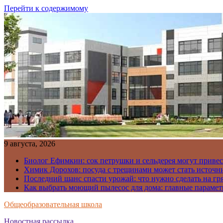
Перейти к содержимому
9 августа, 2026
Биолог Ефимкин: сок петрушки и сельдерея могут приве
Химик Дорохов: посуда с трещинами может стать источн
Последний шанс спасти урожай: что нужно сделать на гря
Как выбрать моющий пылесос для дома: главные парамет
Общеобразовательная школа
Новостная рассылка