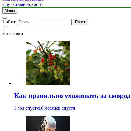
Случайные новости
Меню
Найти:
Заголовки
Как правильно ухаживать за сморо
1 год спустя
10 месяцев спустя