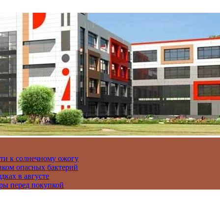
сти к солнечному ожогу
иком опасных бактерий
дках в августе
ры перед покупкой