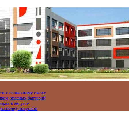
сти к солнечному ожогу
иком опасных бактерий
дках в августе
ры перед покупкой