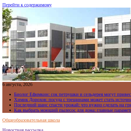
Перейти к содержимому
6 августа, 2026
Биолог Ефимкин: сок петрушки и сельдерея могут приве
Химик Дорохов: посуда с трещинами может стать источн
Последний шанс спасти урожай: что нужно сделать на гря
Как выбрать моющий пылесос для дома: главные парамет
Общеобразовательная школа
Новостная рассылка