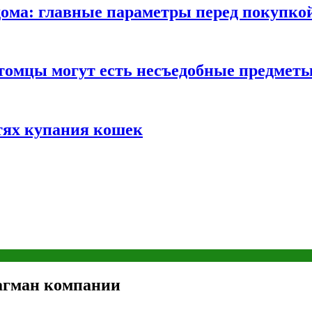
ома: главные параметры перед покупко
томцы могут есть несъедобные предмет
тях купания кошек
агман компании