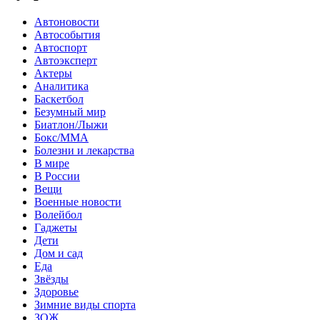
Автоновости
Автособытия
Автоспорт
Автоэксперт
Актеры
Аналитика
Баскетбол
Безумный мир
Биатлон/Лыжи
Бокс/MMA
Болезни и лекарства
В мире
В России
Вещи
Военные новости
Волейбол
Гаджеты
Дети
Дом и сад
Еда
Звёзды
Здоровье
Зимние виды спорта
ЗОЖ