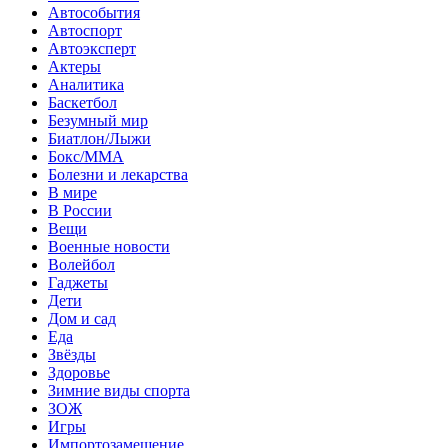
Автособытия
Автоспорт
Автоэксперт
Актеры
Аналитика
Баскетбол
Безумный мир
Биатлон/Лыжи
Бокс/MMA
Болезни и лекарства
В мире
В России
Вещи
Военные новости
Волейбол
Гаджеты
Дети
Дом и сад
Еда
Звёзды
Здоровье
Зимние виды спорта
ЗОЖ
Игры
Импортозамещение