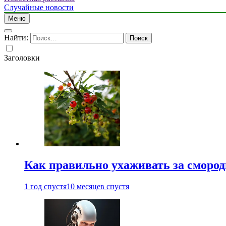
Случайные новости
Меню
Найти:
Заголовки
Как правильно ухаживать за сморо
1 год спустя
10 месяцев спустя