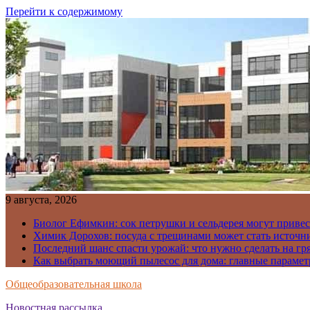
Перейти к содержимому
9 августа, 2026
Биолог Ефимкин: сок петрушки и сельдерея могут приве
Химик Дорохов: посуда с трещинами может стать источн
Последний шанс спасти урожай: что нужно сделать на гря
Как выбрать моющий пылесос для дома: главные парамет
Общеобразовательная школа
Новостная рассылка