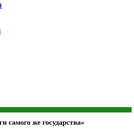
й
ы
и самого же государства»