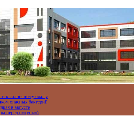
сти к солнечному ожогу
иком опасных бактерий
дках в августе
ры перед покупкой