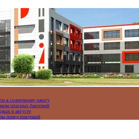
сти к солнечному ожогу
иком опасных бактерий
дках в августе
ры перед покупкой