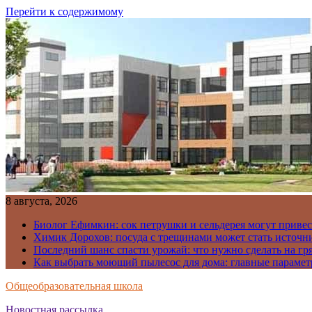
Перейти к содержимому
8 августа, 2026
Биолог Ефимкин: сок петрушки и сельдерея могут приве
Химик Дорохов: посуда с трещинами может стать источн
Последний шанс спасти урожай: что нужно сделать на гря
Как выбрать моющий пылесос для дома: главные парамет
Общеобразовательная школа
Новостная рассылка