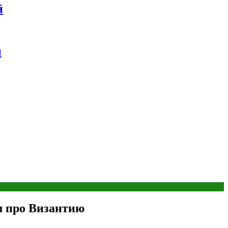
й
ы
м про Византию