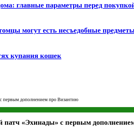
ома: главные параметры перед покупко
томцы могут есть несъедобные предмет
тях купания кошек
» с первым дополнением про Византию
ой патч «Эхинады» с первым дополнение