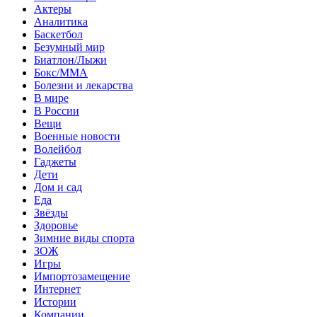
Актеры
Аналитика
Баскетбол
Безумный мир
Биатлон/Лыжи
Бокс/MMA
Болезни и лекарства
В мире
В России
Вещи
Военные новости
Волейбол
Гаджеты
Дети
Дом и сад
Еда
Звёзды
Здоровье
Зимние виды спорта
ЗОЖ
Игры
Импортозамещение
Интернет
Истории
Компании