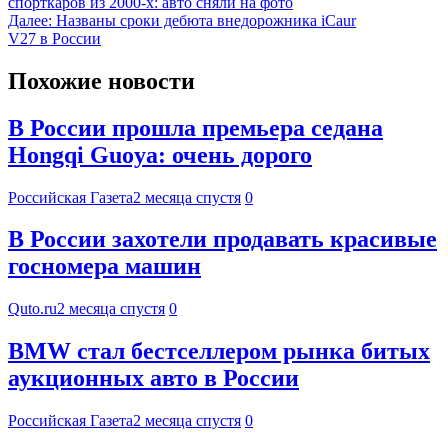
спорткаров из 2000-х: авто сняли на фото
Далее:
Названы сроки дебюта внедорожника iCaur
V27 в России
Похожие новости
В России прошла премьера седана
Hongqi Guoya: очень дорого
Российская Газета
2 месяца спустя
0
В России захотели продавать красивые
госномера машин
Quto.ru
2 месяца спустя
0
BMW стал бестселлером рынка битых
аукционных авто в России
Российская Газета
2 месяца спустя
0