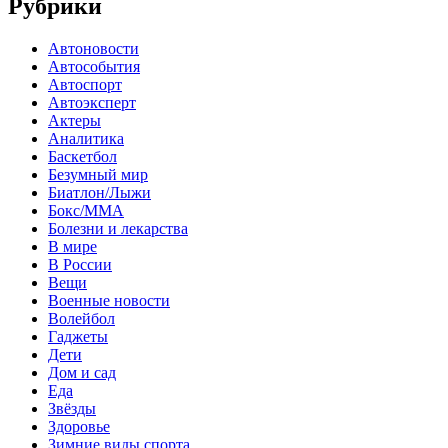
Рубрики
Автоновости
Автособытия
Автоспорт
Автоэксперт
Актеры
Аналитика
Баскетбол
Безумный мир
Биатлон/Лыжи
Бокс/MMA
Болезни и лекарства
В мире
В России
Вещи
Военные новости
Волейбол
Гаджеты
Дети
Дом и сад
Еда
Звёзды
Здоровье
Зимние виды спорта