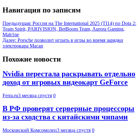
Навигация по записям
Предыдущая:
Россия на The International 2025 (TI14) по Dota 2:
Team Spirit, PARIVISION, BetBoom Team, Aurora Gaming,
Malr1ne
Далее:
Porsche позволит играть в игры во время зарядки
электрокара Macan
Похожие новости
Nvidia перестала раскрывать отдельно
доход от игровых видеокарт GeForce
Ferra.ru
3 месяца спустя
0
В РФ проверят серверные процессоры
из-за сходства с китайскими чипами
Московский Комсомолец
3 месяца спустя
0