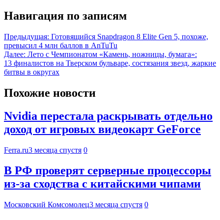
Навигация по записям
Предыдущая:
Готовящийся Snapdragon 8 Elite Gen 5, похоже,
превысил 4 млн баллов в AnTuTu
Далее:
Лето с Чемпионатом «Камень, ножницы, бумага»:
13 финалистов на Тверском бульваре, состязания звезд, жаркие
битвы в округах
Похожие новости
Nvidia перестала раскрывать отдельно
доход от игровых видеокарт GeForce
Ferra.ru
3 месяца спустя
0
В РФ проверят серверные процессоры
из-за сходства с китайскими чипами
Московский Комсомолец
3 месяца спустя
0