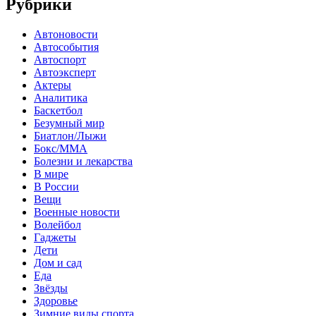
Рубрики
Автоновости
Автособытия
Автоспорт
Автоэксперт
Актеры
Аналитика
Баскетбол
Безумный мир
Биатлон/Лыжи
Бокс/MMA
Болезни и лекарства
В мире
В России
Вещи
Военные новости
Волейбол
Гаджеты
Дети
Дом и сад
Еда
Звёзды
Здоровье
Зимние виды спорта