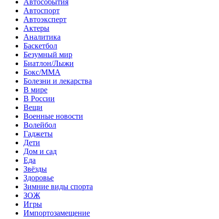
Автособытия
Автоспорт
Автоэксперт
Актеры
Аналитика
Баскетбол
Безумный мир
Биатлон/Лыжи
Бокс/MMA
Болезни и лекарства
В мире
В России
Вещи
Военные новости
Волейбол
Гаджеты
Дети
Дом и сад
Еда
Звёзды
Здоровье
Зимние виды спорта
ЗОЖ
Игры
Импортозамещение