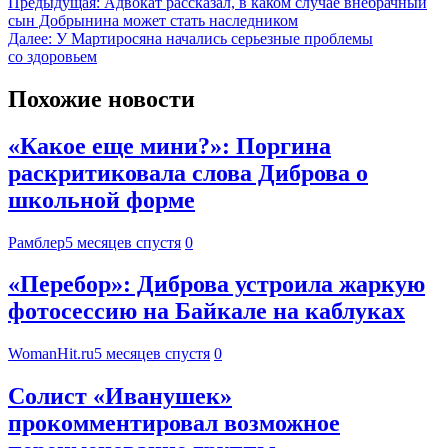
Предыдущая:
Адвокат рассказал, в каком случае внебрачный
сын Добрынина может стать наследником
Далее:
У Мартиросяна начались серьезные проблемы
со здоровьем
Похожие новости
«Какое еще мини?»: Поргина
раскритиковала слова Диброва о
школьной форме
Рамблер
5 месяцев спустя
0
«Перебор»: Диброва устроила жаркую
фотосессию на Байкале на каблуках
WomanHit.ru
5 месяцев спустя
0
Солист «Иванушек»
прокомментировал возможное