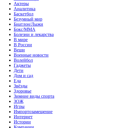
Актеры
Аналитика
Баскетбол
Безумный мир
Биатлон/Лыжи
Бокс/MMA
Болезни и лекарства
В мире
В России
Вещи
Военные новости
Волейбол
Гаджеты
Дети
Дом и сад
Еда
Звёзды
Здоровье
Зимние виды спорта
ЗОЖ
Игры
Импортозамещение
Интернет
Истории
Компании