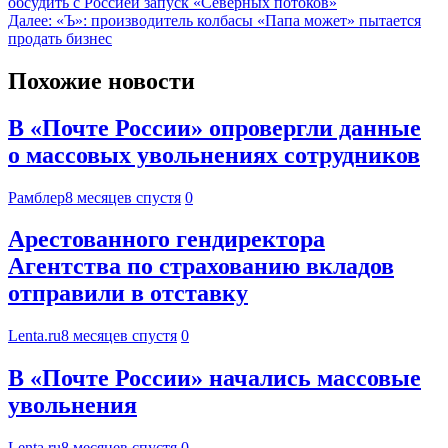
обсудить с Россией запуск «Северных потоков»
Далее:
«Ъ»: производитель колбасы «Папа может» пытается
продать бизнес
Похожие новости
В «Почте России» опровергли данные
о массовых увольнениях сотрудников
Рамблер
8 месяцев спустя
0
Арестованного гендиректора
Агентства по страхованию вкладов
отправили в отставку
Lenta.ru
8 месяцев спустя
0
В «Почте России» начались массовые
увольнения
Lenta.ru
8 месяцев спустя
0