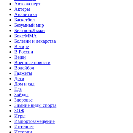
Автоэксперт
Актеры
Аналитика
Баскетбол
Безумный мир
Биатлон/Лыжи
Бокс/MMA
Болезни и лекарства
В мире
В России
Вещи
Военные новости
Волейбол
Гаджеты
Дети
Дом и сад
Еда
Звёзды
Здоровье
Зимние виды спорта
ЗОЖ
Игры
Импортозамещение
Интернет
Истории