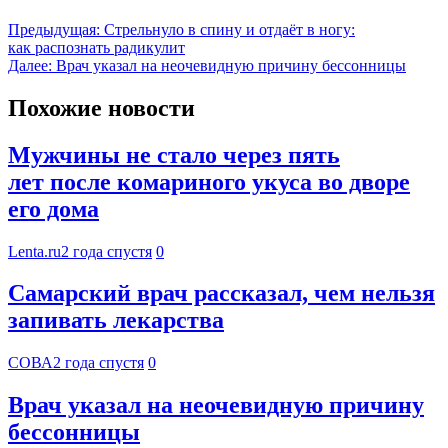
Предыдущая:
Стрельнуло в спину и отдаёт в ногу:
как распознать радикулит
Далее:
Врач указал на неочевидную причину бессонницы
Похожие новости
Мужчины не стало через пять
лет после комариного укуса во дворе
его дома
Lenta.ru
2 года спустя
0
Самарский врач рассказал, чем нельзя
запивать лекарства
СОВА
2 года спустя
0
Врач указал на неочевидную причину
бессонницы