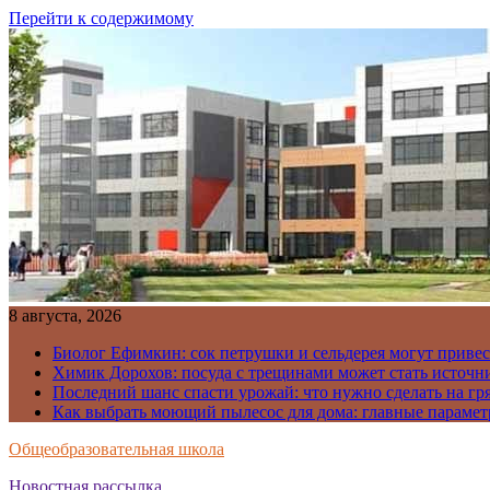
Перейти к содержимому
8 августа, 2026
Биолог Ефимкин: сок петрушки и сельдерея могут приве
Химик Дорохов: посуда с трещинами может стать источн
Последний шанс спасти урожай: что нужно сделать на гря
Как выбрать моющий пылесос для дома: главные парамет
Общеобразовательная школа
Новостная рассылка