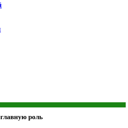
й
ы
 главную роль