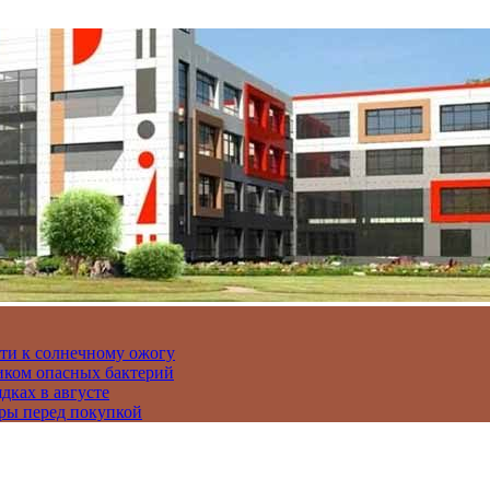
сти к солнечному ожогу
иком опасных бактерий
дках в августе
ры перед покупкой