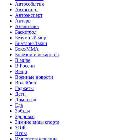
Автособытия
Автоспорт
Автоэксперт
Актеры
Аналитика
Баскетбол
Безумный мир
Биатлон/Лыжи
Бокс/MMA
Болезни и лекарства
В мире
В России
Вещи
Военные новости
Волейбол
Гаджеты
Дети
Дом и сад
Еда
Звёзды
Здоровье
Зимние виды спорта
ЗОЖ
Игры
Импортозамещение