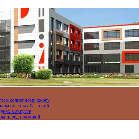
сти к солнечному ожогу
иком опасных бактерий
дках в августе
ры перед покупкой