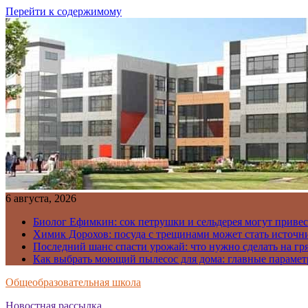
Перейти к содержимому
6 августа, 2026
Биолог Ефимкин: сок петрушки и сельдерея могут приве
Химик Дорохов: посуда с трещинами может стать источн
Последний шанс спасти урожай: что нужно сделать на гря
Как выбрать моющий пылесос для дома: главные парамет
Общеобразовательная школа
Новостная рассылка