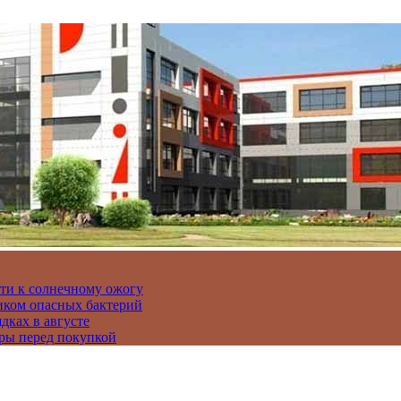
сти к солнечному ожогу
иком опасных бактерий
дках в августе
ры перед покупкой