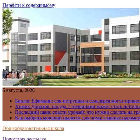
Перейти к содержимому
6 августа, 2026
Биолог Ефимкин: сок петрушки и сельдерея могут приве
Химик Дорохов: посуда с трещинами может стать источн
Последний шанс спасти урожай: что нужно сделать на гря
Как выбрать моющий пылесос для дома: главные парамет
Общеобразовательная школа
Новостная рассылка