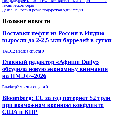
Предыдущая:
Кабмин РФ ввел временный запрет на вывоз
технической серы
Далее:
В России резко подорожал один фрукт
Похожие новости
Поставки нефти из России в Индию
выросли до 2-2,5 млн баррелей в сутки
ТАСС
2 месяца спустя
0
Главный редактор «Афиши Daily»
обсудила новую экономику внимания
на ПМЭФ–2026
Рамблер
2 месяца спустя
0
Bloomberg: ЕС за год потеряет $2 трлн
при возможном военном конфликте
США и КНР