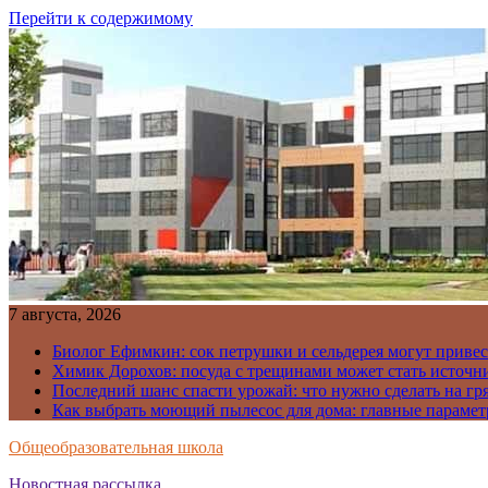
Перейти к содержимому
7 августа, 2026
Биолог Ефимкин: сок петрушки и сельдерея могут приве
Химик Дорохов: посуда с трещинами может стать источн
Последний шанс спасти урожай: что нужно сделать на гря
Как выбрать моющий пылесос для дома: главные парамет
Общеобразовательная школа
Новостная рассылка