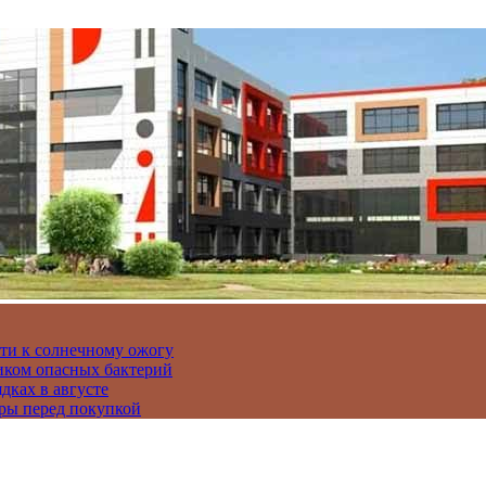
сти к солнечному ожогу
иком опасных бактерий
дках в августе
ры перед покупкой