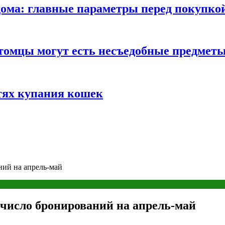
ома: главные параметры перед покупко
томцы могут есть несъедобные предмет
тях купания кошек
ний на апрель-май
число бронирований на апрель-май