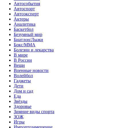
Автособытия
Автоспорт
Автоэксперт
Актеры
Аналитика
Баскетбол
Безумный мир
Биатлон/Лыжи
Бокс/MMA
Болезни и лекарства
В мире
В России
Вещи
Военные новости
Волейбол
Гаджеты
Дети
Дом и сад
Еда
Звёзды
Здоровье
Зимние виды спорта
ЗОЖ
Игры
Импортозамещение