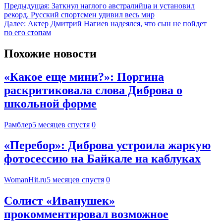
Предыдущая:
Заткнул наглого австралийца и установил
рекорд. Русский спортсмен удивил весь мир
Далее:
Актер Дмитрий Нагиев надеялся, что сын не пойдет
по его стопам
Похожие новости
«Какое еще мини?»: Поргина
раскритиковала слова Диброва о
школьной форме
Рамблер
5 месяцев спустя
0
«Перебор»: Диброва устроила жаркую
фотосессию на Байкале на каблуках
WomanHit.ru
5 месяцев спустя
0
Солист «Иванушек»
прокомментировал возможное