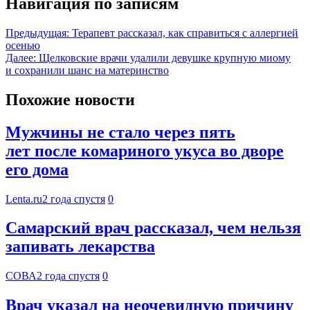
Навигация по записям
Предыдущая:
Терапевт рассказал, как справиться с аллергией
осенью
Далее:
Щелковские врачи удалили девушке крупную миому
и сохранили шанс на материнство
Похожие новости
Мужчины не стало через пять
лет после комариного укуса во дворе
его дома
Lenta.ru
2 года спустя
0
Самарский врач рассказал, чем нельзя
запивать лекарства
СОВА
2 года спустя
0
Врач указал на неочевидную причину