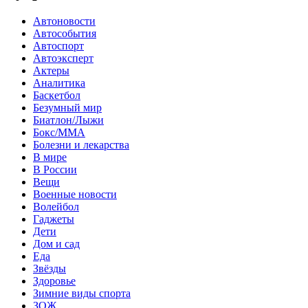
Автоновости
Автособытия
Автоспорт
Автоэксперт
Актеры
Аналитика
Баскетбол
Безумный мир
Биатлон/Лыжи
Бокс/MMA
Болезни и лекарства
В мире
В России
Вещи
Военные новости
Волейбол
Гаджеты
Дети
Дом и сад
Еда
Звёзды
Здоровье
Зимние виды спорта
ЗОЖ