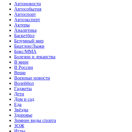
Автоновости
Автособытия
Автоспорт
Автоэксперт
Актеры
Аналитика
Баскетбол
Безумный мир
Биатлон/Лыжи
Бокс/MMA
Болезни и лекарства
В мире
В России
Вещи
Военные новости
Волейбол
Гаджеты
Дети
Дом и сад
Еда
Звёзды
Здоровье
Зимние виды спорта
ЗОЖ
Игры